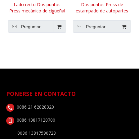
Lado recto Dos puntos
Dos puntos Press de
Press mecánico de cigüeñal
estampado de autopartes
doble
del lado recto
Preguntar
Preguntar
PONERSE EN CONTACTO
0086 21 62828320
0086 13817120700
0086 13817590728