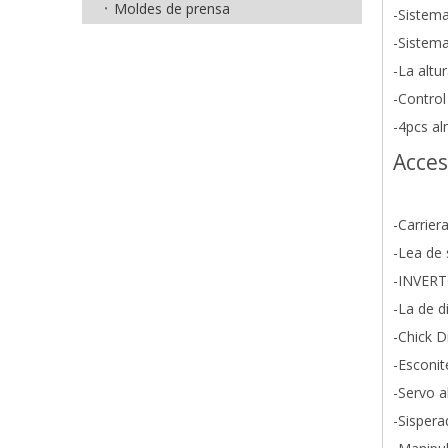
Moldes de prensa
-Sistem
-Sistema
-La altu
-Control
-4pcs al
Acces
-Carrier
-Lea de 
-INVER
-La de d
-Chick D
-Esconit
-Servo 
-Sispera