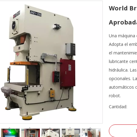
World Br
Aprobad
Una máquina d
Adopta el emb
el mantenimien
lubricante ce
hidráulica. La
opcionales. L
automáticos c
robot.
Cantidad: