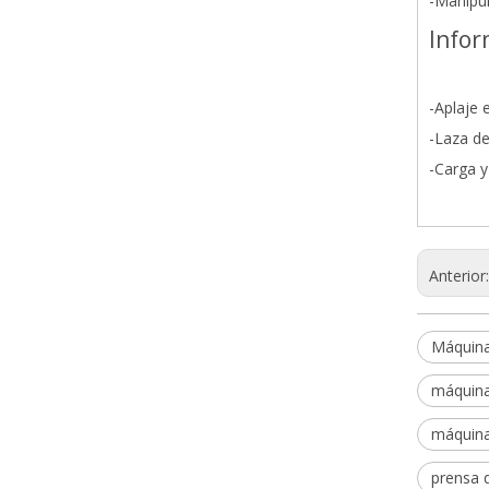
-Manipu
Infor
-Aplaje 
-Laza d
-Carga y
Anterior
Máquina
máquina
máquina
prensa 