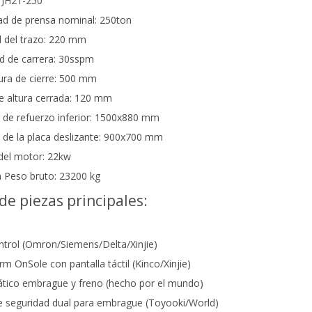
 JH21-250
ad de prensa nominal: 250ton
d del trazo: 220 mm
d de carrera: 30sspm
ura de cierre: 500 mm
e altura cerrada: 120 mm
de refuerzo inferior: 1500x880 mm
de la placa deslizante: 900x700 mm
del motor: 22kw
 Peso bruto: 23200 kg
 de piezas principales:
trol (Omron/Siemens/Delta/Xinjie)
rm OnSole con pantalla táctil (Kinco/Xinjie)
tico embrague y freno (hecho por el mundo)
e seguridad dual para embrague (Toyooki/World)