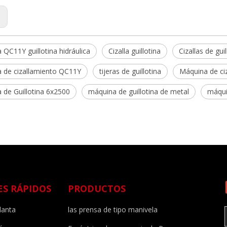
:
QC11Y guillotina hidráulica
Cizalla guillotina
Cizallas de gui
 de cizallamiento QC11Y
tijeras de guillotina
Máquina de ciz
 de Guillotina 6x2500
máquina de guillotina de metal
máqui
ES RÁPIDOS
PRODUCTOS
lanta
las prensa de tipo manivela