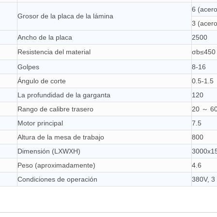
6 (acer
Grosor de la placa de la lámina
3 (acero
Ancho de la placa
2500
Resistencia del material
σb≤450
Golpes
8-16
Ángulo de corte
0.5-1.5
La profundidad de la garganta
120
Rango de calibre trasero
20 ～ 6
Motor principal
7.5
Altura de la mesa de trabajo
800
Dimensión (LXWXH)
3000x1
Peso (aproximadamente)
4.6
Condiciones de operación
380V, 3 