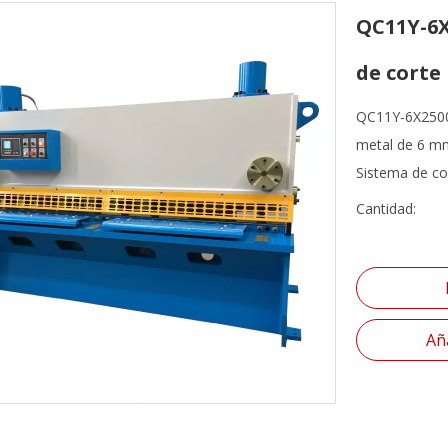
QC11Y-6X
de corte
QC11Y-6X2500 
metal de 6 mm
Sistema de co
Cantidad:
Aña