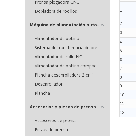
Prensa plegadora CNC
1
Dobladora de rodillos
2
Máquina de alimentación automática
3
Alimentador de bobina
4
Sistema de transferencia de prensa
5
Alimentador de rollo NC
6
Alimentador de bobina compacto 3 en 1
7
Plancha desenrolladora 2 en 1
8
Desenrollador
9
Plancha
10
11
Accesorios y piezas de prensa
12
Accesorios de prensa
Piezas de prensa