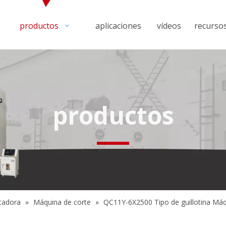
productos
aplicaciones
vídeos
recurso
productos
tadora
»
Máquina de corte
»
QC11Y-6X2500 Tipo de guillotina Máqu