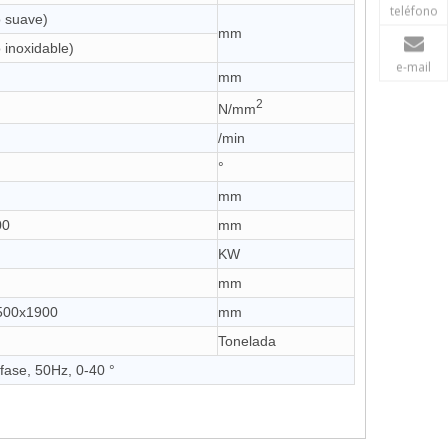
teléfono
o suave)
mm
 inoxidable)
e-mail
mm
2
N/mm
/min
°
mm
00
mm
KW
mm
500x1900
mm
Tonelada
fase, 50Hz, 0-40 °