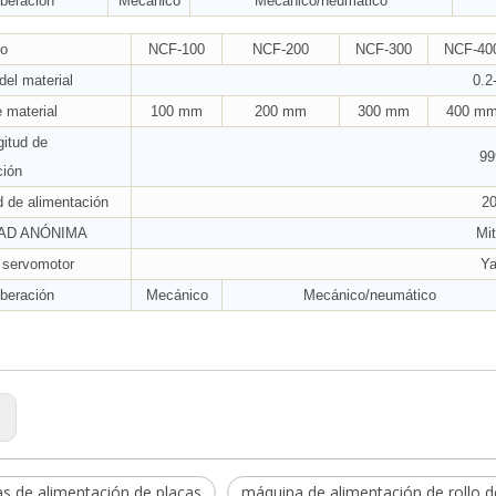
iberación
Mecánico
Mecánico/neumático
no
NCF-100
NCF-200
NCF-300
NCF-40
del material
0.2
 material
100 mm
200 mm
300 mm
400 m
gitud de
99
ción
d de alimentación
2
AD ANÓNIMA
Mit
 servomotor
Y
iberación
Mecánico
Mecánico/neumático
:
s de alimentación de placas
máquina de alimentación de rollo d