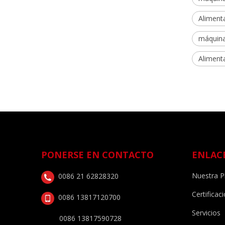
Alimenta
máquina
Aliment
PONERSE EN CONTACTO
ENLAC
Nuestra P
0086 21 62828320
Certificac
0086 13817120700
Servicios
0086 13817590728