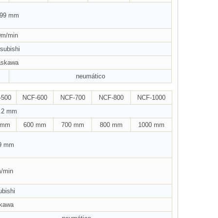
99 mm
0m/min
subishi
askawa
neumático
-500
NCF-600
NCF-700
NCF-800
NCF-1000
3.2 mm
 mm
600 mm
700 mm
800 mm
1000 mm
9 mm
/min
ubishi
kawa