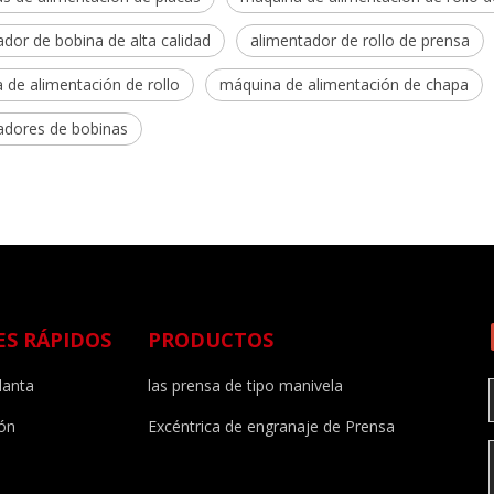
dor de bobina de alta calidad
alimentador de rollo de prensa
 de alimentación de rollo
máquina de alimentación de chapa
adores de bobinas
ES RÁPIDOS
PRODUCTOS
lanta
las prensa de tipo manivela
ión
Excéntrica de engranaje de Prensa