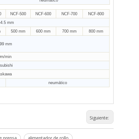
neumático
0
NCF-500
NCF-600
NCF-700
NCF-800
-4.5 mm
m
500 mm
600 mm
700 mm
800 mm
99 mm
0m/min
subishi
askawa
neumático
Siguiente:
e prensa
alimentador de rollo