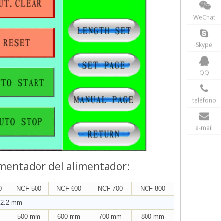
WeChat
Skype
QQ
teléfono
e-mail
limentador del alimentador:
0
NCF-500
NCF-600
NCF-700
NCF-800
-2.2 mm
m
500 mm
600 mm
700 mm
800 mm