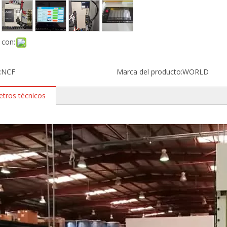
 con:
:
NCF
Marca del producto:
WORLD
tros técnicos