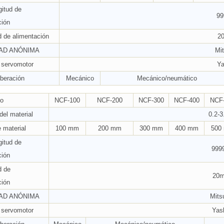
gitud de
99
ción
d de alimentación
2
AD ANÓNIMA
Mit
 servomotor
Y
iberación
Mecánico
Mecánico/neumático
no
NCF-100
NCF-200
NCF-300
NCF-400
NCF
del material
0.2-
 material
100 mm
200 mm
300 mm
400 mm
500
gitud de
999
ción
d de
20m
ción
AD ANÓNIMA
Mits
 servomotor
Yas