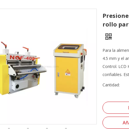
Presione
rollo pa
Para la alimen
4.5 mm y el a
Control. LCD H
confiables. Es
Cantidad:
Aña