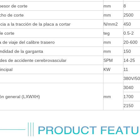
pesor de corte
mm
8
cho de corte
mm
2500
cia a la tracción de la placa a cortar
N/mm2
450
e corte
teg
0.5-2
a de viaje del calibre trasero
mm
20-600
ndidad de la garganta
mm
150
des de accidente cerebrovascular
SPM
14-25
incipal
KW
11
380V/50
3040
ón general (LXWXH)
mm
1700
2150