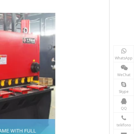
WhatsApp
WeChat
Skype
QQ
teléfono