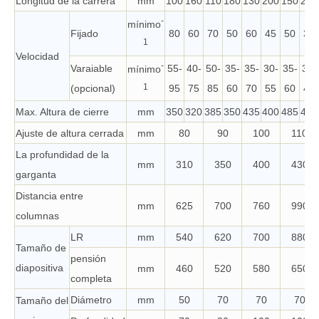
Longitud de la carrera
mm
100
160
110
180
130
200
150
220
-
mínimo
Fijado
80
60
70
50
60
45
50
35
1
Velocidad
-
Varaiable
55-
40-
50-
35-
35-
30-
35-
30-
mínimo
1
(opcional)
95
75
85
60
70
55
60
45
Max. Altura de cierre
mm
350
320
385
350
435
400
485
450
Ajuste de altura cerrada
mm
80
90
100
110
La profundidad de la
mm
310
350
400
430
garganta
Distancia entre
mm
625
700
760
990
columnas
LR
mm
540
620
700
880
Tamaño de
pensión
diapositiva
mm
460
520
580
650
completa
Diámetro
mm
50
70
70
70
Tamaño del