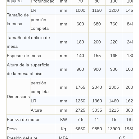
agujero
Profundidad
mm
70
80
100
100
LR
mm
1000
1150
1200
1450
Tamaño de
pensión
la mesa
mm
600
680
760
840
completa
Tamaño del orificio de
mm
180
200
220
240
mesa
Espesor de mesa
mm
140
155
165
180
Altura de la superficie
mm
900
900
900
1000
de la mesa al piso
pensión
mm
1765
2040
2305
2600
completa
Dimensions
LR
mm
1250
1360
1460
1620
Altura
mm
2725
3035
3215
3800
Fuerza de motor
KW
7.5
11
15
18.5
Peso
Kg
6650
9850
13900
19800
Presión del aire
MPA
0.5