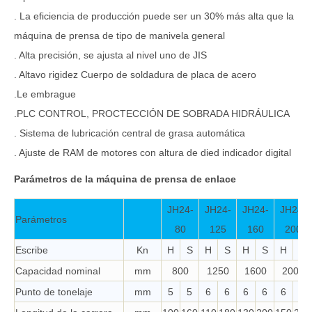
. La eficiencia de producción puede ser un 30% más alta que la
máquina de prensa de tipo de manivela general
. Alta precisión, se ajusta al nivel uno de JIS
. Altavo rigidez Cuerpo de soldadura de placa de acero
.Le embrague
.PLC CONTROL, PROCTECCIÓN DE SOBRADA HIDRÁULICA
. Sistema de lubricación central de grasa automática
. Ajuste de RAM de motores con altura de died indicador digital
Parámetros de la máquina de prensa de enlace
JH24-
JH24-
JH24-
JH24-
Parámetros
80
125
160
200
Escribe
Kn
H
S
H
S
H
S
H
S
Capacidad nominal
mm
800
1250
1600
2000
Punto de tonelaje
mm
5
5
6
6
6
6
6
6