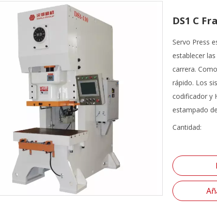
DS1 C Fr
Servo Press e
establecer la
carrera. Como 
rápido. Los s
codificador y 
estampado de a
Cantidad:
Aña