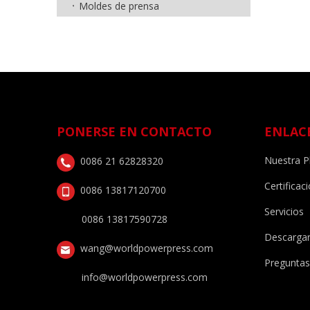
Moldes de prensa
PONERSE EN CONTACTO
ENLAC
Nuestra P
0086 21 62828320
Certificac
0086 13817120700
Servicios
0086 13817590728
Descarga
wang@worldpowerpress.com
Preguntas
info@worldpowerpress.com