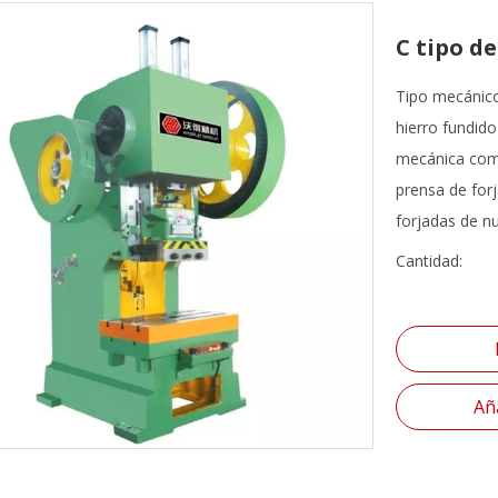
C tipo d
Tipo mecánico 
hierro fundido
mecánica comp
prensa de forj
forjadas de nu
Cantidad:
Aña