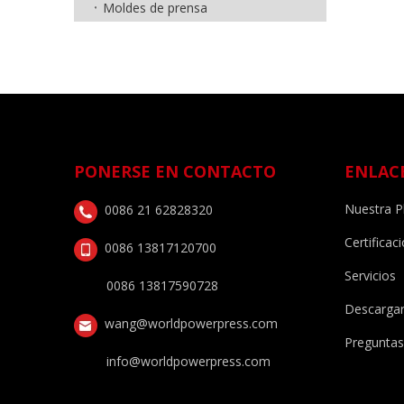
Moldes de prensa
PONERSE EN CONTACTO
ENLAC
Nuestra P
0086 21 62828320
Certificac
0086 13817120700
Servicios
0086 13817590728
Descarga
wang@worldpowerpress.com
Preguntas
info@worldpowerpress.com