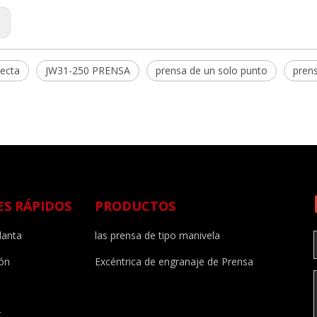
:
recta
JW31-250 PRENSA
prensa de un solo punto
pren
ES RÁPIDOS
PRODUCTOS
lanta
las prensa de tipo manivela
ión
Excéntrica de engranaje de Prensa
r