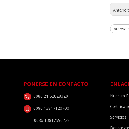
Anterior
prensa 
PONERSE EN CONTACTO
ENLAC
Nuestra P
0086 21 62828320
Certificac
0086 13817120700
Servicios
0086 13817590728
Descarga